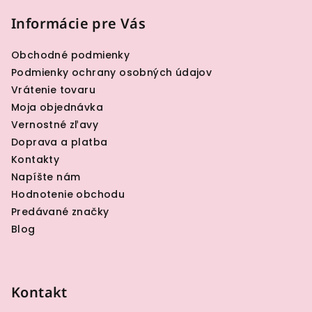
á
p
Informácie pre Vás
ä
Obchodné podmienky
t
Podmienky ochrany osobných údajov
i
Vrátenie tovaru
e
Moja objednávka
Vernostné zľavy
Doprava a platba
Kontakty
Napíšte nám
Hodnotenie obchodu
Predávané značky
Blog
Kontakt