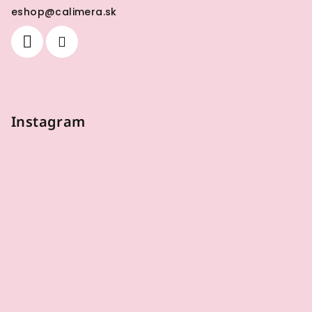
eshop
@
calimera.sk
Instagram