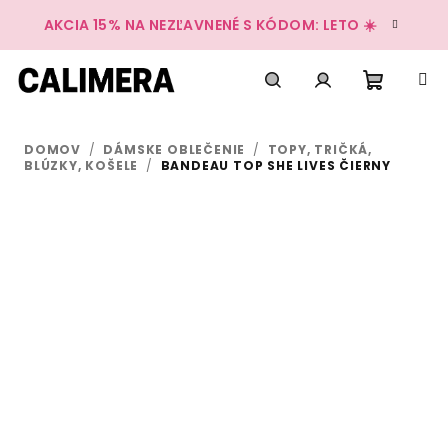
Prejsť
AKCIA 15% NA NEZĽAVNENÉ S KÓDOM: LETO ☀️
na
obsah
Nákup
Hľadať
Prihlásenie
DOMOV
/
DÁMSKE OBLEČENIE
/
TOPY, TRIČKÁ,
košík
BLÚZKY, KOŠELE
/
BANDEAU TOP SHE LIVES ČIERNY