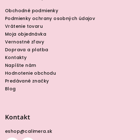
ä
Obchodné podmienky
t
Podmienky ochrany osobných údajov
i
Vrátenie tovaru
e
Moja objednávka
Vernostné zľavy
Doprava a platba
Kontakty
Napíšte nám
Hodnotenie obchodu
Predávané značky
Blog
Kontakt
eshop
@
calimera.sk