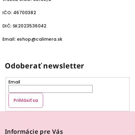
IČO: 46700382
DIČ: SK2023536042
Email: eshop@calimera.sk
Odoberať newsletter
Email
Prihlásiť sa
Z
á
p
Informácie pre Vás