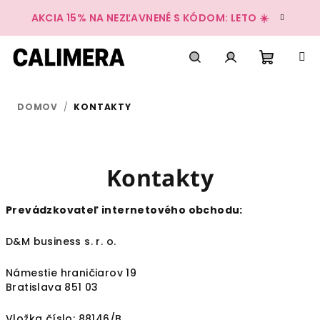
Prejsť
AKCIA 15% NA NEZĽAVNENÉ S KÓDOM: LETO ☀️
na
obsah
Nákup
Hľadať
Prihlásenie
DOMOV
/
KONTAKTY
košík
Kontakty
Prevádzkovateľ internetového obchodu:
D&M business s. r. o.
Námestie hraničiarov 19
Bratislava 851 03
Vložka číslo: 88146/B