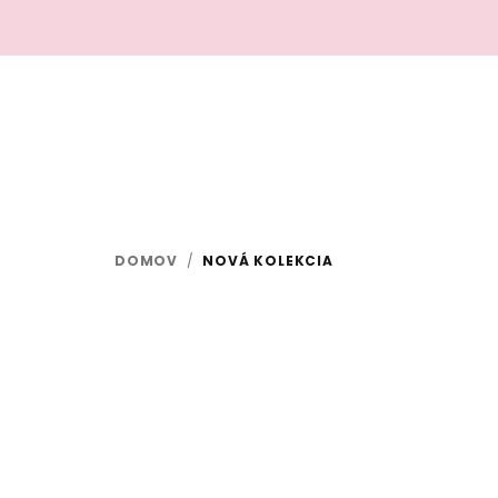
Prejsť
na
obsah
DOMOV
/
NOVÁ KOLEKCIA