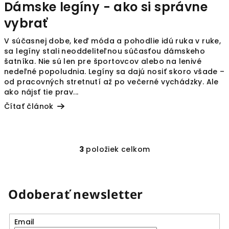
Dámske legíny - ako si správne
vybrať
V súčasnej dobe, keď móda a pohodlie idú ruka v ruke,
sa legíny stali neoddeliteľnou súčasťou dámskeho
šatníka. Nie sú len pre športovcov alebo na lenivé
nedeľné popoludnia. Legíny sa dajú nosiť skoro všade –
od pracovných stretnutí až po večerné vychádzky. Ale
ako nájsť tie prav...
Čítať článok
3
položiek celkom
O
v
l
á
Odoberať newsletter
d
a
Email
c