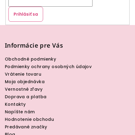
i
e
Prihlásiť sa
p
r
Z
v
á
k
p
Informácie pre Vás
y
v
ä
ý
Obchodné podmienky
t
p
Podmienky ochrany osobných údajov
i
i
Vrátenie tovaru
e
s
Moja objednávka
u
Vernostné zľavy
Doprava a platba
Kontakty
Napíšte nám
Hodnotenie obchodu
Predávané značky
Blog