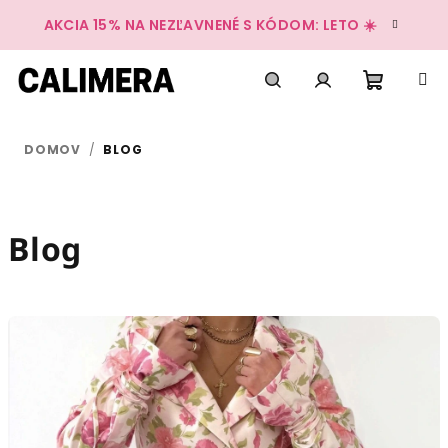
Prejsť
AKCIA 15% NA NEZĽAVNENÉ S KÓDOM: LETO ☀️
na
obsah
Nákup
Hľadať
Prihlásenie
DOMOV
/
BLOG
košík
Blog
V
ý
p
i
s
č