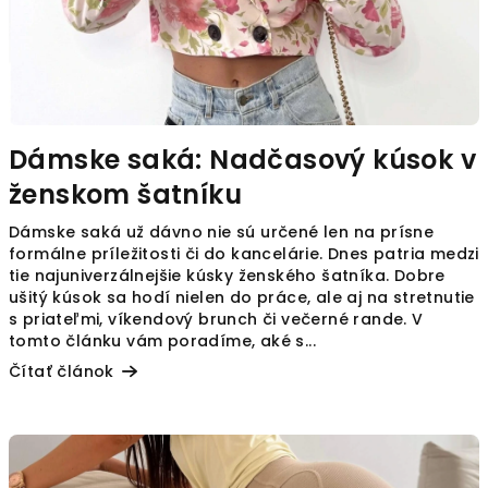
l
á
n
k
o
Dámske saká: Nadčasový kúsok v
v
ženskom šatníku
Dámske saká už dávno nie sú určené len na prísne
formálne príležitosti či do kancelárie. Dnes patria medzi
tie najuniverzálnejšie kúsky ženského šatníka. Dobre
ušitý kúsok sa hodí nielen do práce, ale aj na stretnutie
s priateľmi, víkendový brunch či večerné rande. V
tomto článku vám poradíme, aké s...
Čítať článok