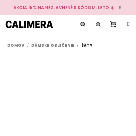
Prejsť
AKCIA 15% NA NEZĽAVNENÉ S KÓDOM: LETO ☀️
na
obsah
Nákup
Hľadať
Prihlásenie
DOMOV
/
DÁMSKE OBLEČENIE
/
ŠATY
košík