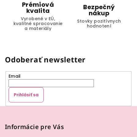
Prémiová
Bezpečný
kvalita
nákup
Vyrobené v EÚ,
Stovky pozitívnych
kvalitné spracovanie
hodnotení
a materiály
Odoberať newsletter
Email
Prihlásiť sa
Z
á
p
Informácie pre Vás
ä