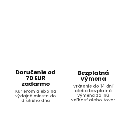
Doručenie od
Bezplatná
70 EUR
výmena
zadarmo
Vrátenie do 14 dní
alebo bezplatná
Kuriérom alebo na
výmena za inú
výdajné miesta do
veľkosť alebo tovar
druhého dňa