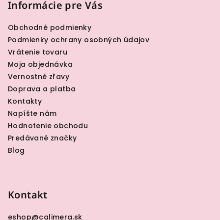
p
Informácie pre Vás
ä
Obchodné podmienky
t
Podmienky ochrany osobných údajov
i
Vrátenie tovaru
e
Moja objednávka
Vernostné zľavy
Doprava a platba
Kontakty
Napíšte nám
Hodnotenie obchodu
Predávané značky
Blog
Kontakt
eshop
@
calimera.sk