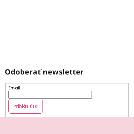
Odoberať newsletter
Email
Prihlásiť sa
Z
á