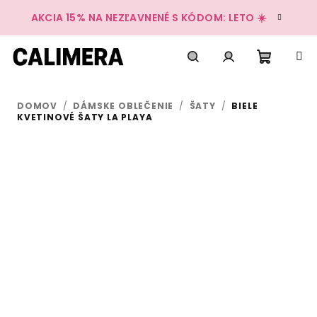
Prejsť
AKCIA 15% NA NEZĽAVNENÉ S KÓDOM: LETO ☀️
na
obsah
Nákup
Hľadať
Prihlásenie
DOMOV
/
DÁMSKE OBLEČENIE
/
ŠATY
/
BIELE
košík
KVETINOVÉ ŠATY LA PLAYA