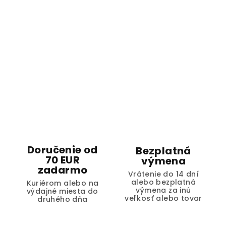
Doručenie od
Bezplatná
70 EUR
výmena
zadarmo
Vrátenie do 14 dní
alebo bezplatná
Kuriérom alebo na
výmena za inú
výdajné miesta do
veľkosť alebo tovar
druhého dňa