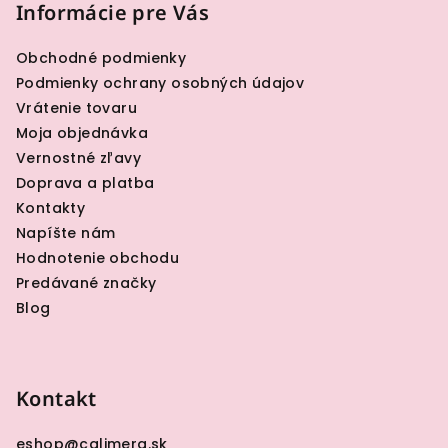
p
Informácie pre Vás
ä
Obchodné podmienky
t
Podmienky ochrany osobných údajov
i
Vrátenie tovaru
e
Moja objednávka
Vernostné zľavy
Doprava a platba
Kontakty
Napíšte nám
Hodnotenie obchodu
Predávané značky
Blog
Kontakt
eshop
@
calimera.sk