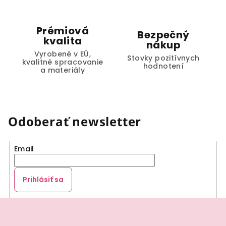
Prémiová
Bezpečný
kvalita
nákup
Vyrobené v EÚ,
Stovky pozitívnych
kvalitné spracovanie
hodnotení
a materiály
Odoberať newsletter
Email
Prihlásiť sa
Z
á