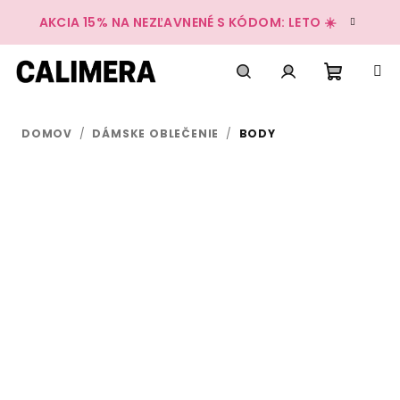
Prejsť
AKCIA 15% NA NEZĽAVNENÉ S KÓDOM: LETO ☀️
na
obsah
Nákup
Hľadať
Prihlásenie
DOMOV
/
DÁMSKE OBLEČENIE
/
BODY
košík