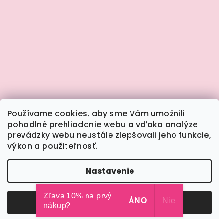
Používame cookies, aby sme Vám umožnili
pohodlné prehliadanie webu a vďaka analýze
prevádzky webu neustále zlepšovali jeho funkcie,
výkon a použiteľnosť.
Sledovať na Instagrame
Nastavenie
Copyright 2026
Calimera.sk
. Všetky práva
vyhradené.
Upraviť nastavenie cookies
Zľava 10% na prvý
Odmietnuť
ÁNO
Súhlasím
Nie
nákup?
Vytvoril Shoptet