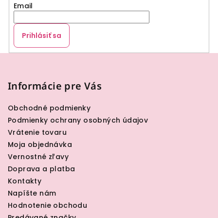
Email
Prihlásiť sa
Z
á
p
Informácie pre Vás
ä
Obchodné podmienky
t
Podmienky ochrany osobných údajov
i
Vrátenie tovaru
e
Moja objednávka
Vernostné zľavy
Doprava a platba
Kontakty
Napíšte nám
Hodnotenie obchodu
Predávané značky