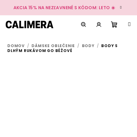
Prejsť
AKCIA 15% NA NEZĽAVNENÉ S KÓDOM: LETO ☀️
na
obsah
Nákup
Hľadať
Prihlásenie
DOMOV
/
DÁMSKE OBLEČENIE
/
BODY
/
BODY S
košík
DLHÝM RUKÁVOM GO BÉŽOVÉ