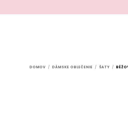
Prejsť
na
obsah
DOMOV
/
DÁMSKE OBLEČENIE
/
ŠATY
/
BÉŽO