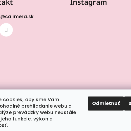
takt
Instagram
p
@
calimera.sk
 cookies, aby sme Vám
Odmietnuť
pohodlné prehliadanie webu a
lýze prevádzky webu neustále
 jeho funkcie, výkon a
Sledovať na Insta
osť.