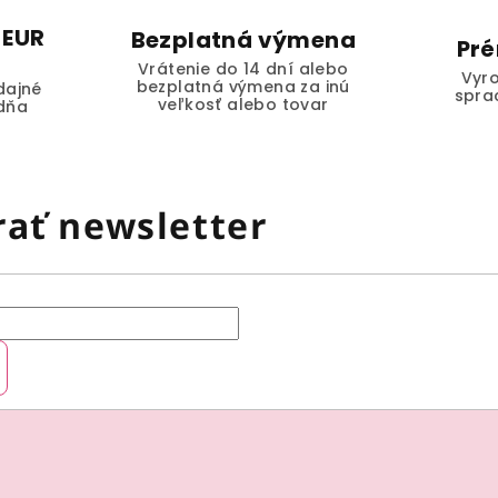
 EUR
Bezplatná výmena
Pré
Vrátenie do 14 dní alebo
Vyro
bezplatná výmena za inú
dajné
spra
veľkosť alebo tovar
dňa
ať newsletter