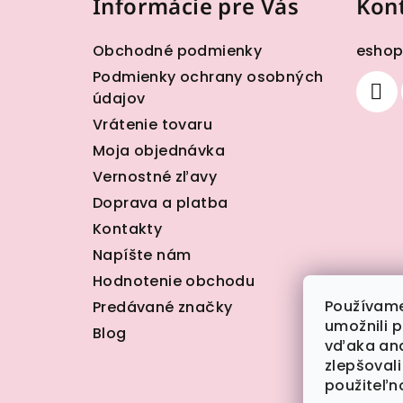
Informácie pre Vás
Kon
p
ä
Obchodné podmienky
esho
t
Podmienky ochrany osobných
údajov
i
Vrátenie tovaru
e
Moja objednávka
Vernostné zľavy
Doprava a platba
Kontakty
Napíšte nám
Hodnotenie obchodu
Používame
Predávané značky
umožnili 
Blog
vďaka ana
zlepšovali
použiteľn