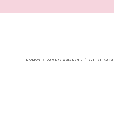
Prejsť
na
obsah
DOMOV
/
DÁMSKE OBLEČENIE
/
SVETRE, KARD