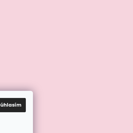
Súhlasím
grame