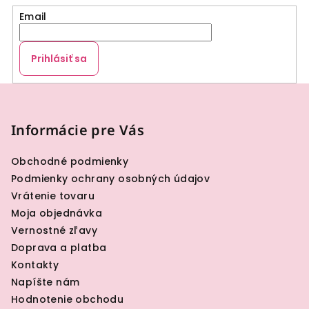
Email
Prihlásiť sa
Z
á
p
Informácie pre Vás
ä
Obchodné podmienky
t
Podmienky ochrany osobných údajov
i
Vrátenie tovaru
e
Moja objednávka
Vernostné zľavy
Doprava a platba
Kontakty
Napíšte nám
Hodnotenie obchodu