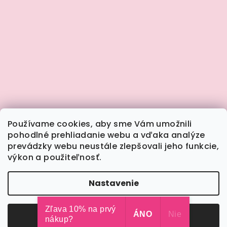
Používame cookies, aby sme Vám umožnili
pohodlné prehliadanie webu a vďaka analýze
prevádzky webu neustále zlepšovali jeho funkcie,
výkon a použiteľnosť.
Sledovať na Instagrame
Nastavenie
Copyright 2026
Calimera.sk
. Všetky práva
vyhradené.
Upraviť nastavenie cookies
Zľava 10% na prvý
Odmietnuť
ÁNO
Súhlasím
Nie
nákup?