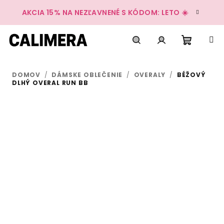
Prejsť
AKCIA 15% NA NEZĽAVNENÉ S KÓDOM: LETO ☀️
na
obsah
Nákup
Hľadať
Prihlásenie
DOMOV
/
DÁMSKE OBLEČENIE
/
OVERALY
/
BÉŽOVÝ
košík
DLHÝ OVERAL RUN BB