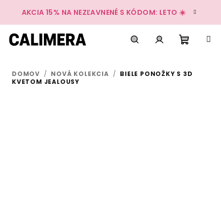
Prejsť
AKCIA 15% NA NEZĽAVNENÉ S KÓDOM: LETO ☀️
na
obsah
Nákup
Hľadať
Prihlásenie
DOMOV
/
NOVÁ KOLEKCIA
/
BIELE PONOŽKY S 3D
košík
KVETOM JEALOUSY