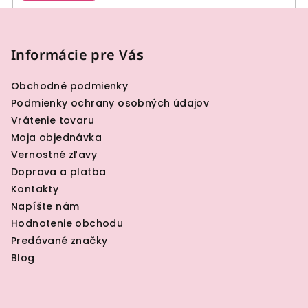
Z
á
p
Informácie pre Vás
ä
Obchodné podmienky
t
Podmienky ochrany osobných údajov
i
Vrátenie tovaru
e
Moja objednávka
Vernostné zľavy
Doprava a platba
Kontakty
Napíšte nám
Hodnotenie obchodu
Predávané značky
Blog