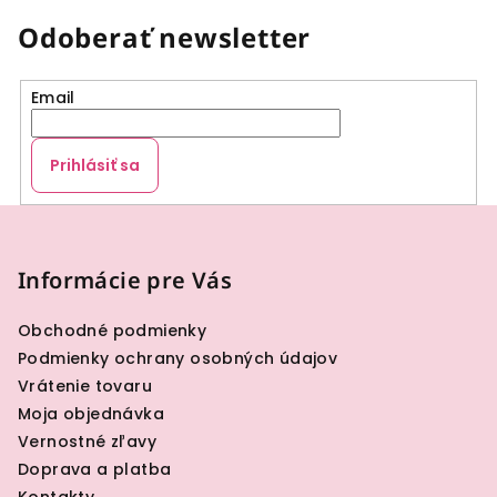
Odoberať newsletter
Email
Prihlásiť sa
Z
á
p
Informácie pre Vás
ä
Obchodné podmienky
t
Podmienky ochrany osobných údajov
i
Vrátenie tovaru
e
Moja objednávka
Vernostné zľavy
Doprava a platba