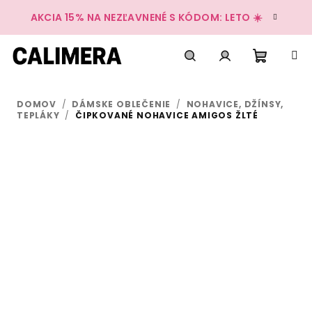
Prejsť
AKCIA 15% NA NEZĽAVNENÉ S KÓDOM: LETO ☀️
na
obsah
Nákup
Hľadať
Prihlásenie
DOMOV
/
DÁMSKE OBLEČENIE
/
NOHAVICE, DŽÍNSY,
košík
TEPLÁKY
/
ČIPKOVANÉ NOHAVICE AMIGOS ŽLTÉ