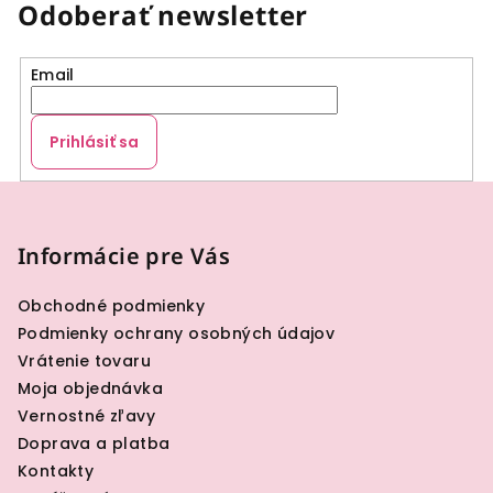
Odoberať newsletter
Email
Prihlásiť sa
Z
á
p
Informácie pre Vás
ä
Obchodné podmienky
t
Podmienky ochrany osobných údajov
i
Vrátenie tovaru
e
Moja objednávka
Vernostné zľavy
Doprava a platba
Kontakty