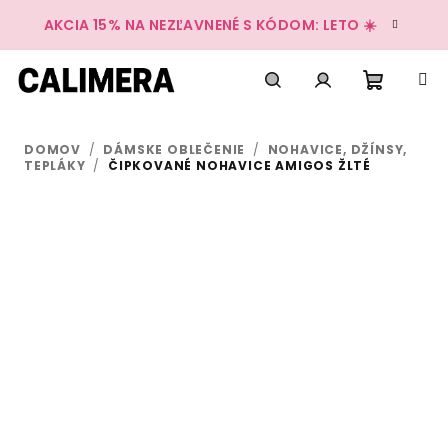
Prejsť
AKCIA 15% NA NEZĽAVNENÉ S KÓDOM: LETO ☀️
na
obsah
Nákup
Hľadať
Prihlásenie
DOMOV
/
DÁMSKE OBLEČENIE
/
NOHAVICE, DŽÍNSY,
košík
TEPLÁKY
/
ČIPKOVANÉ NOHAVICE AMIGOS ŽLTÉ