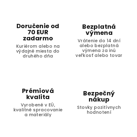
Doručenie od
Bezplatná
70 EUR
výmena
zadarmo
Vrátenie do 14 dní
alebo bezplatná
Kuriérom alebo na
výmena za inú
výdajné miesta do
veľkosť alebo tovar
druhého dňa
Prémiová
Bezpečný
kvalita
nákup
Vyrobené v EÚ,
Stovky pozitívnych
kvalitné spracovanie
hodnotení
a materiály