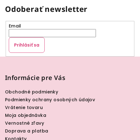
Odoberať newsletter
Email
Prihlásiť sa
Z
á
p
Informácie pre Vás
ä
Obchodné podmienky
t
Podmienky ochrany osobných údajov
i
Vrátenie tovaru
e
Moja objednávka
Vernostné zľavy
Doprava a platba
Kontakty