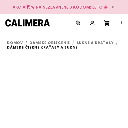
Prejsť
AKCIA 15% NA NEZĽAVNENÉ S KÓDOM: LETO ☀️
na
obsah
Nákup
Hľadať
Prihlásenie
DOMOV
/
DÁMSKE OBLEČENIE
/
SUKNE A KRAŤASY
/
košík
DÁMSKE ČIERNE KRAŤASY A SUKNE