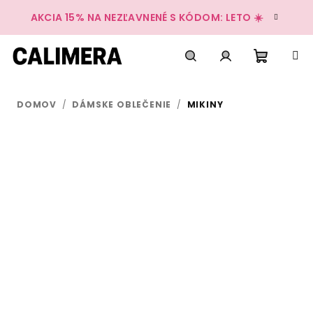
Prejsť
AKCIA 15% NA NEZĽAVNENÉ S KÓDOM: LETO ☀️
na
obsah
Nákup
Hľadať
Prihlásenie
DOMOV
/
DÁMSKE OBLEČENIE
/
MIKINY
košík