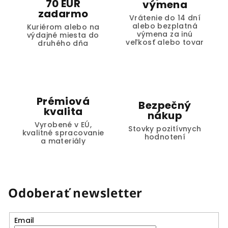
70 EUR
výmena
zadarmo
Vrátenie do 14 dní
alebo bezplatná
Kuriérom alebo na
výmena za inú
výdajné miesta do
veľkosť alebo tovar
druhého dňa
Prémiová
Bezpečný
kvalita
nákup
Vyrobené v EÚ,
Stovky pozitívnych
kvalitné spracovanie
hodnotení
a materiály
Odoberať newsletter
Email