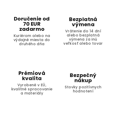
Doručenie od
Bezplatná
70 EUR
výmena
zadarmo
Vrátenie do 14 dní
alebo bezplatná
Kuriérom alebo na
výmena za inú
výdajné miesta do
veľkosť alebo tovar
druhého dňa
Prémiová
Bezpečný
kvalita
nákup
Vyrobené v EÚ,
Stovky pozitívnych
kvalitné spracovanie
hodnotení
a materiály