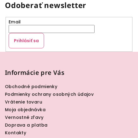
Odoberať newsletter
Email
Prihlásiť sa
Z
á
p
Informácie pre Vás
ä
Obchodné podmienky
t
Podmienky ochrany osobných údajov
i
Vrátenie tovaru
e
Moja objednávka
Vernostné zľavy
Doprava a platba
Kontakty