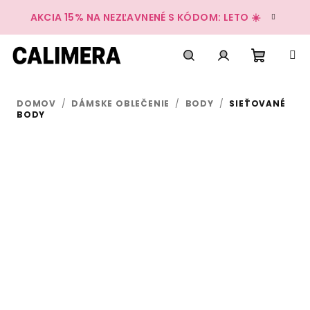
Prejsť
AKCIA 15% NA NEZĽAVNENÉ S KÓDOM: LETO ☀️
na
obsah
Nákup
Hľadať
Prihlásenie
DOMOV
/
DÁMSKE OBLEČENIE
/
BODY
/
SIEŤOVANÉ
košík
BODY