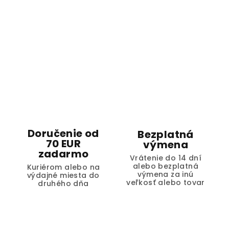
Doručenie od
Bezplatná
70 EUR
výmena
zadarmo
Vrátenie do 14 dní
alebo bezplatná
Kuriérom alebo na
výmena za inú
výdajné miesta do
veľkosť alebo tovar
druhého dňa