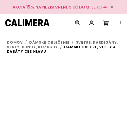
Prejsť
AKCIA 15% NA NEZĽAVNENÉ S KÓDOM: LETO ☀️
na
obsah
Nákup
Hľadať
Prihlásenie
DOMOV
/
DÁMSKE OBLEČENIE
/
SVETRE, KARDIGÁNY,
košík
VESTY, BUNDY, KOŽUCHY
/
DÁMSKE SVETRE, VESTY A
KABÁTY CEZ HLAVU