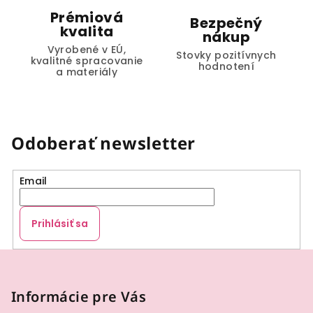
Prémiová
Bezpečný
kvalita
nákup
Vyrobené v EÚ,
Stovky pozitívnych
kvalitné spracovanie
hodnotení
a materiály
Odoberať newsletter
Email
Prihlásiť sa
Z
á
p
Informácie pre Vás