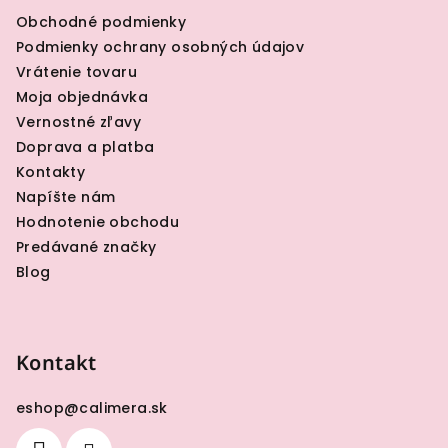
ä
Obchodné podmienky
t
Podmienky ochrany osobných údajov
i
Vrátenie tovaru
e
Moja objednávka
Vernostné zľavy
Doprava a platba
Kontakty
Napíšte nám
Hodnotenie obchodu
Predávané značky
Blog
Kontakt
eshop
@
calimera.sk