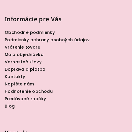
Z
á
p
Informácie pre Vás
ä
Obchodné podmienky
t
Podmienky ochrany osobných údajov
i
Vrátenie tovaru
e
Moja objednávka
Vernostné zľavy
Doprava a platba
Kontakty
Napíšte nám
Hodnotenie obchodu
Predávané značky
Blog