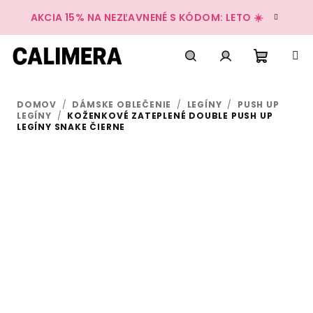
Prejsť
AKCIA 15% NA NEZĽAVNENÉ S KÓDOM: LETO ☀️
na
obsah
Nákup
Hľadať
Prihlásenie
DOMOV
/
DÁMSKE OBLEČENIE
/
LEGÍNY
/
PUSH UP
košík
LEGÍNY
/
KOŽENKOVÉ ZATEPLENÉ DOUBLE PUSH UP
LEGÍNY SNAKE ČIERNE