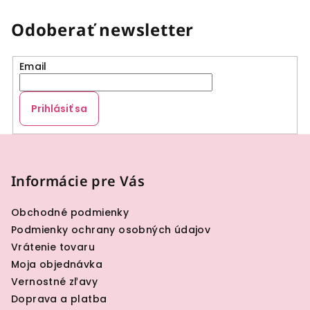
Odoberať newsletter
Email
Prihlásiť sa
Z
á
p
Informácie pre Vás
ä
Obchodné podmienky
t
Podmienky ochrany osobných údajov
i
Vrátenie tovaru
e
Moja objednávka
Vernostné zľavy
Doprava a platba