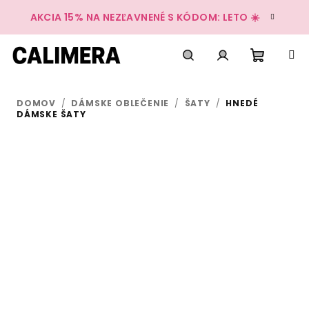
Prejsť
AKCIA 15% NA NEZĽAVNENÉ S KÓDOM: LETO ☀️
na
obsah
Nákup
Hľadať
Prihlásenie
DOMOV
/
DÁMSKE OBLEČENIE
/
ŠATY
/
HNEDÉ
košík
DÁMSKE ŠATY