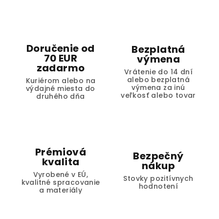
Doručenie od
Bezplatná
70 EUR
výmena
zadarmo
Vrátenie do 14 dní
alebo bezplatná
Kuriérom alebo na
výmena za inú
výdajné miesta do
veľkosť alebo tovar
druhého dňa
Prémiová
Bezpečný
kvalita
nákup
Vyrobené v EÚ,
Stovky pozitívnych
kvalitné spracovanie
hodnotení
a materiály