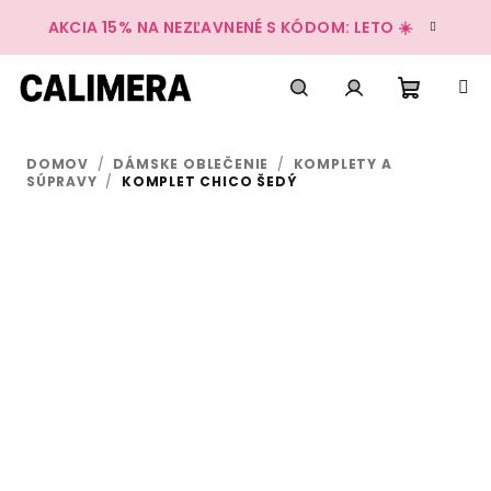
Prejsť
AKCIA 15% NA NEZĽAVNENÉ S KÓDOM: LETO ☀️
na
obsah
Nákup
Hľadať
Prihlásenie
DOMOV
/
DÁMSKE OBLEČENIE
/
KOMPLETY A
košík
SÚPRAVY
/
KOMPLET CHICO ŠEDÝ