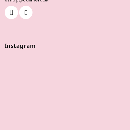
eshop
@
calimera.sk
Instagram