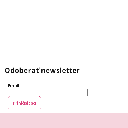
Odoberať newsletter
Email
Prihlásiť sa
Z
á