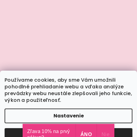
Používame cookies, aby sme Vám umožnili
pohodlné prehliadanie webu a vďaka analýze
prevádzky webu neustále zlepšovali jeho funkcie,
výkon a použiteľnosť.
Sledovať na Instagrame
Nastavenie
Copyright 2026
Calimera.sk
. Všetky práva
vyhradené.
Upraviť nastavenie cookies
Zľava 10% na prvý
Odmietnuť
ÁNO
Súhlasím
Nie