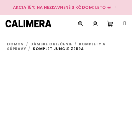
Prejsť
AKCIA 15% NA NEZĽAVNENÉ S KÓDOM: LETO ☀️
na
obsah
Nákup
Hľadať
Prihlásenie
DOMOV
/
DÁMSKE OBLEČENIE
/
KOMPLETY A
košík
SÚPRAVY
/
KOMPLET JUNGLE ZEBRA