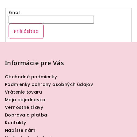
Email
Prihlásiť sa
Z
á
p
Informácie pre Vás
ä
Obchodné podmienky
t
Podmienky ochrany osobných údajov
i
Vrátenie tovaru
e
Moja objednávka
Vernostné zľavy
Doprava a platba
Kontakty
Napíšte nám