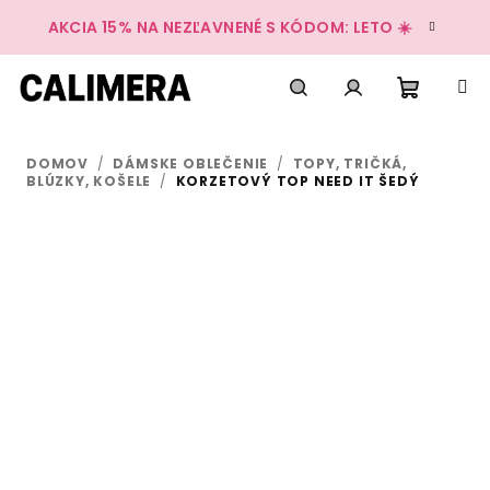
Prejsť
AKCIA 15% NA NEZĽAVNENÉ S KÓDOM: LETO ☀️
na
obsah
Nákup
Hľadať
Prihlásenie
DOMOV
/
DÁMSKE OBLEČENIE
/
TOPY, TRIČKÁ,
košík
BLÚZKY, KOŠELE
/
KORZETOVÝ TOP NEED IT ŠEDÝ