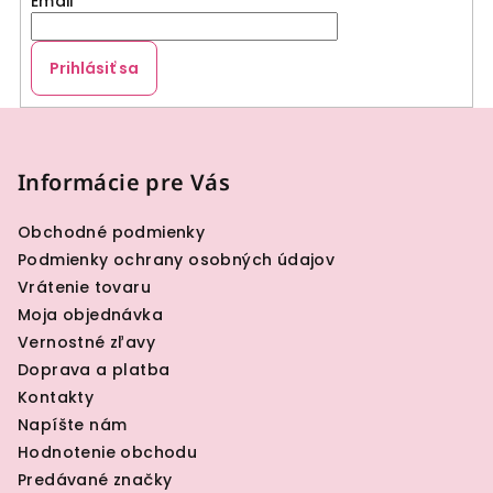
Email
Prihlásiť sa
Z
á
p
Informácie pre Vás
ä
Obchodné podmienky
t
Podmienky ochrany osobných údajov
i
Vrátenie tovaru
e
Moja objednávka
Vernostné zľavy
Doprava a platba
Kontakty
Napíšte nám
Hodnotenie obchodu
Predávané značky