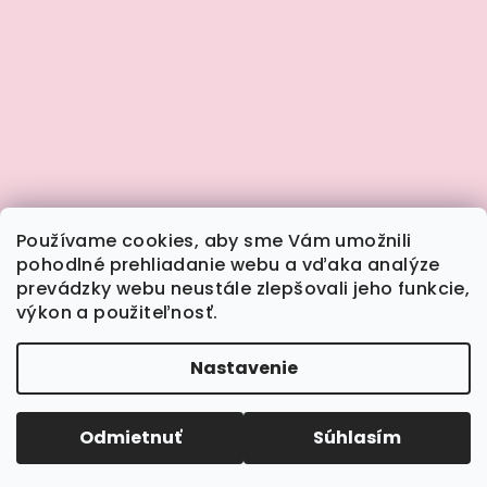
Používame cookies, aby sme Vám umožnili
pohodlné prehliadanie webu a vďaka analýze
prevádzky webu neustále zlepšovali jeho funkcie,
výkon a použiteľnosť.
Sledovať na Instagrame
Nastavenie
Copyright 2026
Calimera.sk
. Všetky práva
vyhradené.
Upraviť nastavenie cookies
Zľava 10% na prvý
Odmietnuť
ÁNO
Súhlasím
Nie
nákup?
Vytvoril Shoptet