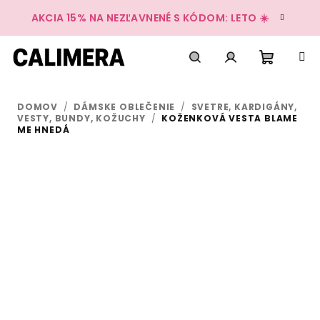
Prejsť
AKCIA 15% NA NEZĽAVNENÉ S KÓDOM: LETO ☀️
na
obsah
Nákup
Hľadať
Prihlásenie
DOMOV
/
DÁMSKE OBLEČENIE
/
SVETRE, KARDIGÁNY,
košík
VESTY, BUNDY, KOŽUCHY
/
KOŽENKOVÁ VESTA BLAME
ME HNEDÁ