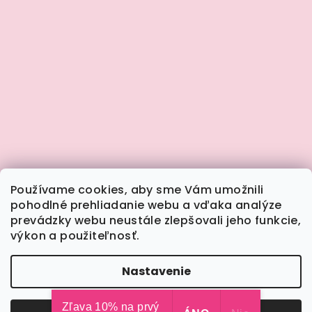
Používame cookies, aby sme Vám umožnili
pohodlné prehliadanie webu a vďaka analýze
prevádzky webu neustále zlepšovali jeho funkcie,
výkon a použiteľnosť.
Sledovať na Instagrame
Nastavenie
Copyright 2026
Calimera.sk
. Všetky práva
vyhradené.
Upraviť nastavenie cookies
Zľava 10% na prvý