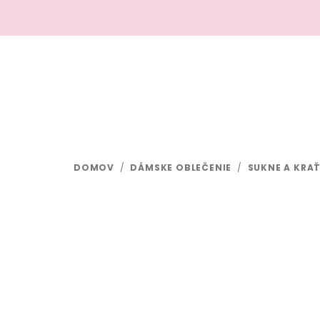
Prejsť
na
obsah
DOMOV
/
DÁMSKE OBLEČENIE
/
SUKNE A KRA