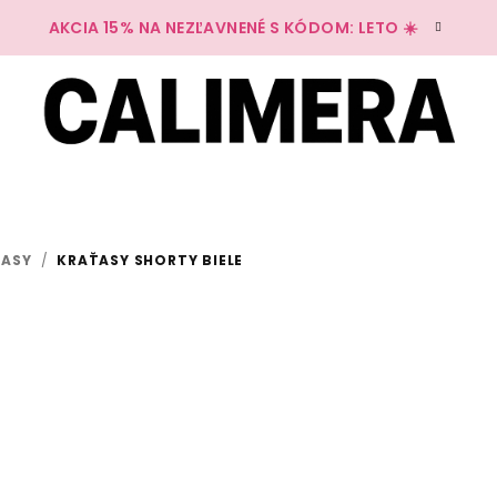
AKCIA 15% NA NEZĽAVNENÉ S KÓDOM: LETO ☀️
ŤASY
/
KRAŤASY SHORTY BIELE