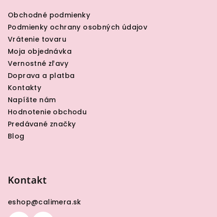
ä
Obchodné podmienky
t
Podmienky ochrany osobných údajov
i
Vrátenie tovaru
e
Moja objednávka
Vernostné zľavy
Doprava a platba
Kontakty
Napíšte nám
Hodnotenie obchodu
Predávané značky
Blog
Kontakt
eshop
@
calimera.sk