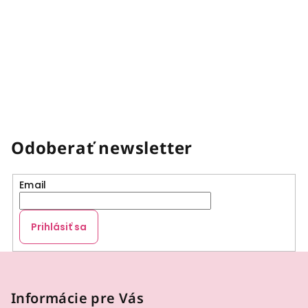
Odoberať newsletter
Email
Prihlásiť sa
Z
á
p
Informácie pre Vás