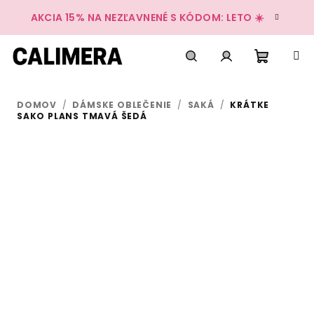
Prejsť
AKCIA 15% NA NEZĽAVNENÉ S KÓDOM: LETO ☀️
na
obsah
Nákup
Hľadať
Prihlásenie
DOMOV
/
DÁMSKE OBLEČENIE
/
SAKÁ
/
KRÁTKE
košík
SAKO PLANS TMAVÁ ŠEDÁ