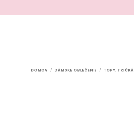
Prejsť
na
obsah
DOMOV
/
DÁMSKE OBLEČENIE
/
TOPY, TRIČKÁ