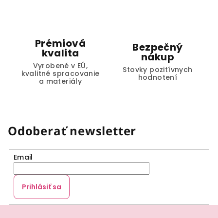
Prémiová
Bezpečný
kvalita
nákup
Vyrobené v EÚ,
Stovky pozitívnych
kvalitné spracovanie
hodnotení
a materiály
Odoberať newsletter
Email
Prihlásiť sa
Z