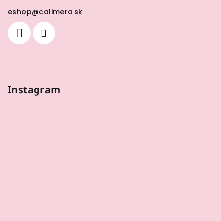
eshop
@
calimera.sk
Instagram