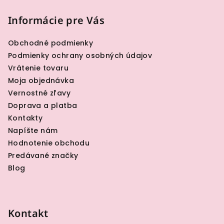
á
p
Informácie pre Vás
ä
Obchodné podmienky
t
Podmienky ochrany osobných údajov
i
Vrátenie tovaru
e
Moja objednávka
Vernostné zľavy
Doprava a platba
Kontakty
Napíšte nám
Hodnotenie obchodu
Predávané značky
Blog
Kontakt