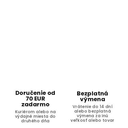
Doručenie od
Bezplatná
70 EUR
výmena
zadarmo
Vrátenie do 14 dní
alebo bezplatná
Kuriérom alebo na
výmena za inú
výdajné miesta do
veľkosť alebo tovar
druhého dňa