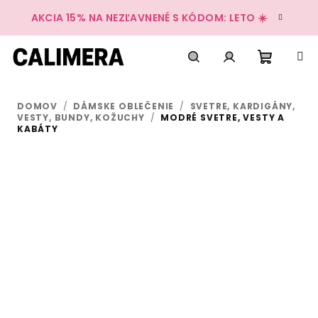
Prejsť
AKCIA 15% NA NEZĽAVNENÉ S KÓDOM: LETO ☀️
na
obsah
Nákup
Hľadať
Prihlásenie
DOMOV
/
DÁMSKE OBLEČENIE
/
SVETRE, KARDIGÁNY,
košík
VESTY, BUNDY, KOŽUCHY
/
MODRÉ SVETRE, VESTY A
KABÁTY