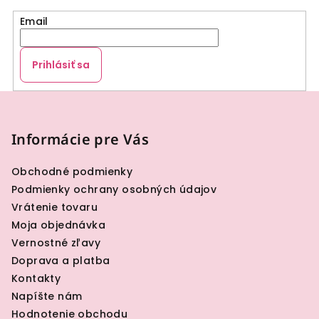
Email
Prihlásiť sa
Z
á
p
Informácie pre Vás
ä
Obchodné podmienky
t
Podmienky ochrany osobných údajov
i
Vrátenie tovaru
e
Moja objednávka
Vernostné zľavy
Doprava a platba
Kontakty
Napíšte nám
Hodnotenie obchodu