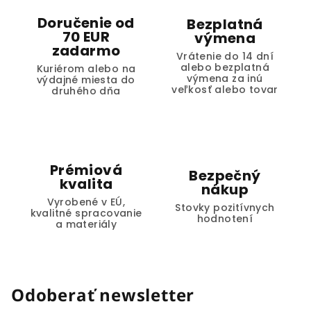
Doručenie od
Bezplatná
70 EUR
výmena
zadarmo
Vrátenie do 14 dní
alebo bezplatná
Kuriérom alebo na
výmena za inú
výdajné miesta do
veľkosť alebo tovar
druhého dňa
Prémiová
Bezpečný
kvalita
nákup
Vyrobené v EÚ,
Stovky pozitívnych
kvalitné spracovanie
hodnotení
a materiály
Odoberať newsletter