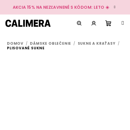
Prejsť
AKCIA 15% NA NEZĽAVNENÉ S KÓDOM: LETO ☀️
na
obsah
Nákup
Hľadať
Prihlásenie
DOMOV
/
DÁMSKE OBLEČENIE
/
SUKNE A KRAŤASY
/
košík
PLISOVANÉ SUKNE