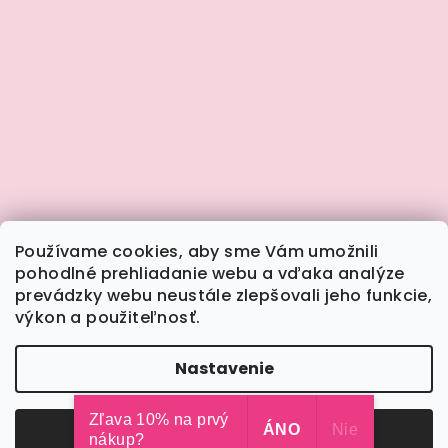
Používame cookies, aby sme Vám umožnili
pohodlné prehliadanie webu a vďaka analýze
prevádzky webu neustále zlepšovali jeho funkcie,
výkon a použiteľnosť.
Sledovať na Instagrame
Nastavenie
Copyright 2026
Calimera.sk
. Všetky práva
vyhradené.
Upraviť nastavenie cookies
Zľava 10% na prvý
Odmietnuť
ÁNO
Súhlasím
Nie
nákup?