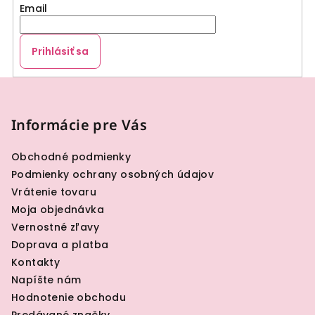
Email
Prihlásiť sa
Z
á
p
Informácie pre Vás
ä
Obchodné podmienky
t
Podmienky ochrany osobných údajov
i
Vrátenie tovaru
e
Moja objednávka
Vernostné zľavy
Doprava a platba
Kontakty
Napíšte nám
Hodnotenie obchodu
Predávané značky