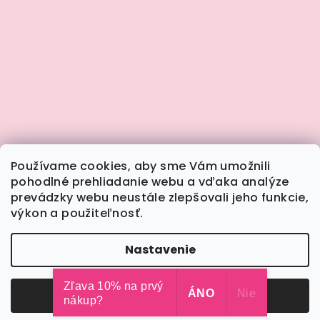
Používame cookies, aby sme Vám umožnili
pohodlné prehliadanie webu a vďaka analýze
prevádzky webu neustále zlepšovali jeho funkcie,
výkon a použiteľnosť.
Sledovať na Instagrame
Nastavenie
Copyright 2026
Calimera.sk
. Všetky práva
vyhradené.
Upraviť nastavenie cookies
Zľava 10% na prvý
Odmietnuť
ÁNO
Súhlasím
Nie
nákup?
Vytvoril Shoptet