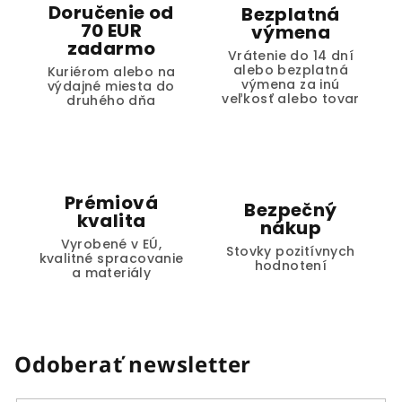
Doručenie od
Bezplatná
70 EUR
výmena
zadarmo
Vrátenie do 14 dní
alebo bezplatná
Kuriérom alebo na
výmena za inú
výdajné miesta do
veľkosť alebo tovar
druhého dňa
Prémiová
Bezpečný
kvalita
nákup
Vyrobené v EÚ,
Stovky pozitívnych
kvalitné spracovanie
hodnotení
a materiály
Odoberať newsletter