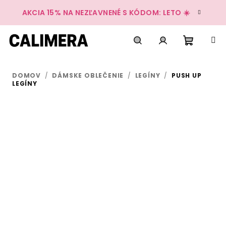
Prejsť
AKCIA 15% NA NEZĽAVNENÉ S KÓDOM: LETO ☀️
na
obsah
Nákup
Hľadať
Prihlásenie
DOMOV
/
DÁMSKE OBLEČENIE
/
LEGÍNY
/
PUSH UP
košík
LEGÍNY