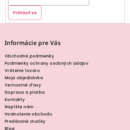
Prihlásiť sa
Z
á
p
Informácie pre Vás
ä
Obchodné podmienky
t
Podmienky ochrany osobných údajov
i
Vrátenie tovaru
e
Moja objednávka
Vernostné zľavy
Doprava a platba
Kontakty
Napíšte nám
Hodnotenie obchodu
Predávané značky
Blog