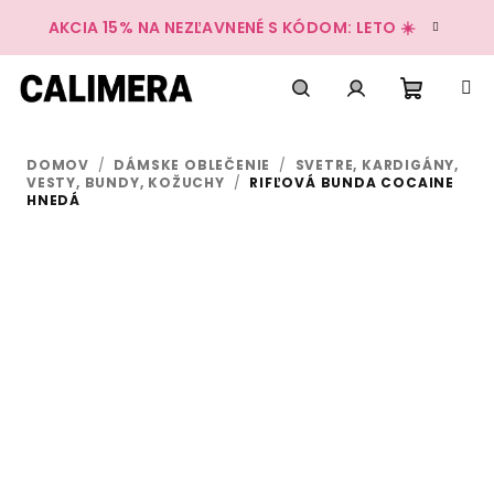
Prejsť
AKCIA 15% NA NEZĽAVNENÉ S KÓDOM: LETO ☀️
na
obsah
Nákup
Hľadať
Prihlásenie
DOMOV
/
DÁMSKE OBLEČENIE
/
SVETRE, KARDIGÁNY,
košík
VESTY, BUNDY, KOŽUCHY
/
RIFĽOVÁ BUNDA COCAINE
HNEDÁ