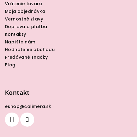
i
Vrátenie tovaru
e
Moja objednávka
Vernostné zľavy
Doprava a platba
Kontakty
Napíšte nám
Hodnotenie obchodu
Predávané značky
Blog
Kontakt
eshop
@
calimera.sk