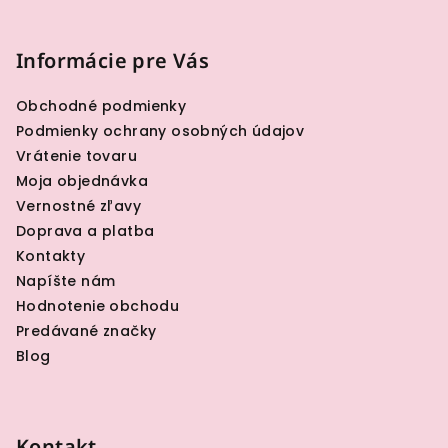
Z
á
p
Informácie pre Vás
ä
Obchodné podmienky
t
Podmienky ochrany osobných údajov
i
Vrátenie tovaru
e
Moja objednávka
Vernostné zľavy
Doprava a platba
Kontakty
Napíšte nám
Hodnotenie obchodu
Predávané značky
Blog
Kontakt