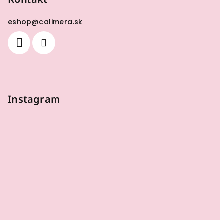
eshop
@
calimera.sk
Instagram