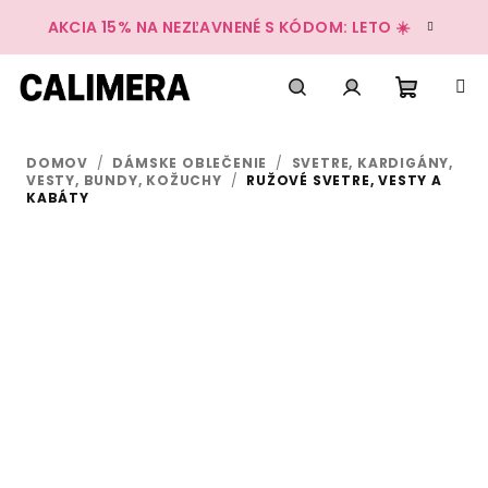
Prejsť
AKCIA 15% NA NEZĽAVNENÉ S KÓDOM: LETO ☀️
na
obsah
Nákup
Hľadať
Prihlásenie
DOMOV
/
DÁMSKE OBLEČENIE
/
SVETRE, KARDIGÁNY,
košík
VESTY, BUNDY, KOŽUCHY
/
RUŽOVÉ SVETRE, VESTY A
KABÁTY