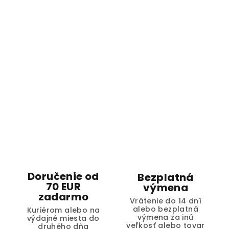
Doručenie od
Bezplatná
70 EUR
výmena
zadarmo
Vrátenie do 14 dní
alebo bezplatná
Kuriérom alebo na
výmena za inú
výdajné miesta do
veľkosť alebo tovar
druhého dňa