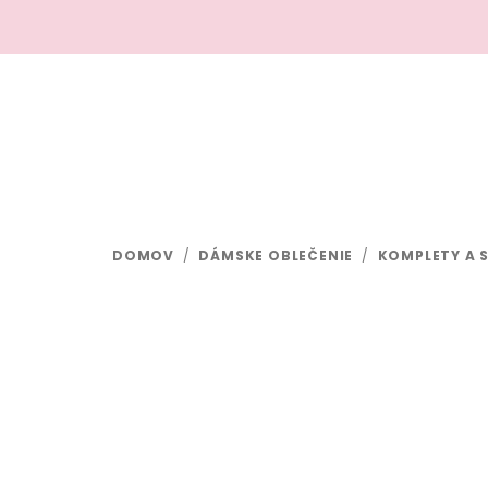
Prejsť
na
obsah
DOMOV
/
DÁMSKE OBLEČENIE
/
KOMPLETY A 