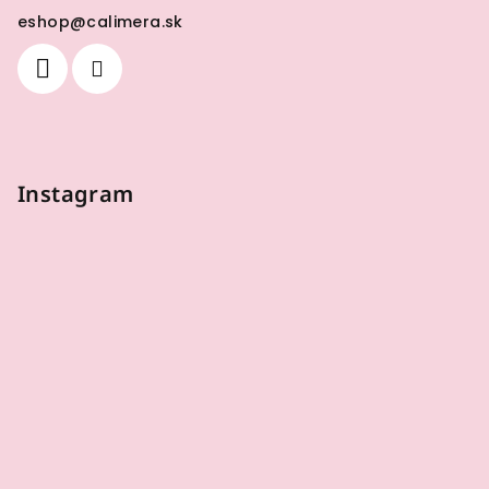
eshop
@
calimera.sk
Instagram