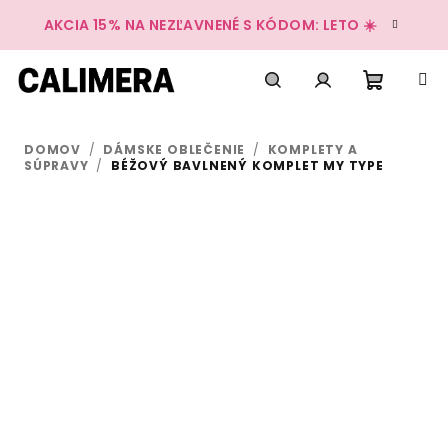
Prejsť
AKCIA 15% NA NEZĽAVNENÉ S KÓDOM: LETO ☀️
na
obsah
Nákup
Hľadať
Prihlásenie
DOMOV
/
DÁMSKE OBLEČENIE
/
KOMPLETY A
košík
SÚPRAVY
/
BÉŽOVÝ BAVLNENÝ KOMPLET MY TYPE