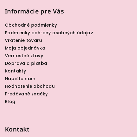
á
p
Informácie pre Vás
ä
Obchodné podmienky
t
Podmienky ochrany osobných údajov
i
Vrátenie tovaru
e
Moja objednávka
Vernostné zľavy
Doprava a platba
Kontakty
Napíšte nám
Hodnotenie obchodu
Predávané značky
Blog
Kontakt