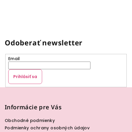
Odoberať newsletter
Email
Prihlásiť sa
Z
á
p
Informácie pre Vás
ä
Obchodné podmienky
t
Podmienky ochrany osobných údajov