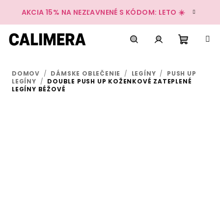
Prejsť
AKCIA 15% NA NEZĽAVNENÉ S KÓDOM: LETO ☀️
na
obsah
Nákup
Hľadať
Prihlásenie
DOMOV
/
DÁMSKE OBLEČENIE
/
LEGÍNY
/
PUSH UP
košík
LEGÍNY
/
DOUBLE PUSH UP KOŽENKOVÉ ZATEPLENÉ
LEGÍNY BÉŽOVÉ