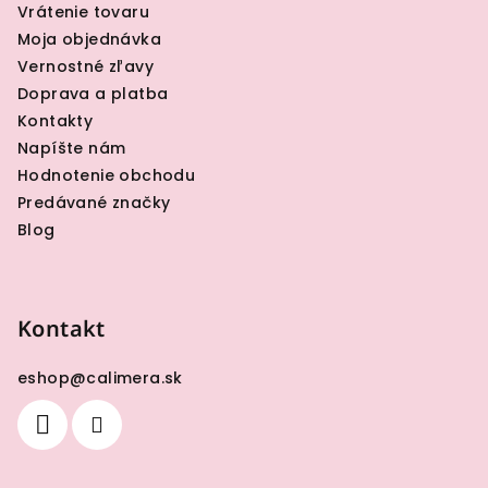
i
Vrátenie tovaru
e
Moja objednávka
Vernostné zľavy
Doprava a platba
Kontakty
Napíšte nám
Hodnotenie obchodu
Predávané značky
Blog
Kontakt
eshop
@
calimera.sk