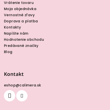
i
Vrátenie tovaru
e
Moja objednávka
Vernostné zľavy
Doprava a platba
Kontakty
Napíšte nám
Hodnotenie obchodu
Predávané značky
Blog
Kontakt
eshop
@
calimera.sk