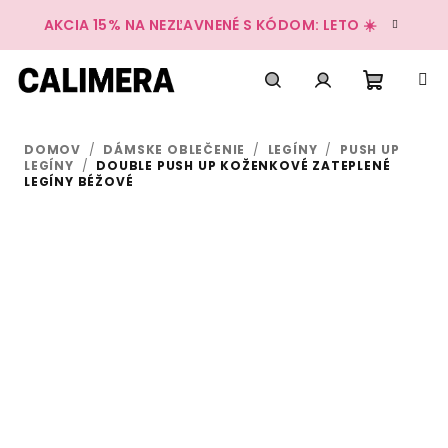
Prejsť
AKCIA 15% NA NEZĽAVNENÉ S KÓDOM: LETO ☀️
na
obsah
Nákup
Hľadať
Prihlásenie
DOMOV
/
DÁMSKE OBLEČENIE
/
LEGÍNY
/
PUSH UP
košík
LEGÍNY
/
DOUBLE PUSH UP KOŽENKOVÉ ZATEPLENÉ
LEGÍNY BÉŽOVÉ