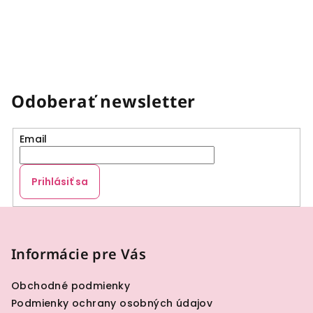
Odoberať newsletter
Email
Prihlásiť sa
Z
á
p
Informácie pre Vás
ä
Obchodné podmienky
t
Podmienky ochrany osobných údajov