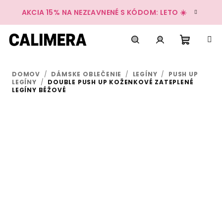
Prejsť
AKCIA 15% NA NEZĽAVNENÉ S KÓDOM: LETO ☀️
na
obsah
Nákup
Hľadať
Prihlásenie
DOMOV
/
DÁMSKE OBLEČENIE
/
LEGÍNY
/
PUSH UP
košík
LEGÍNY
/
DOUBLE PUSH UP KOŽENKOVÉ ZATEPLENÉ
LEGÍNY BÉŽOVÉ