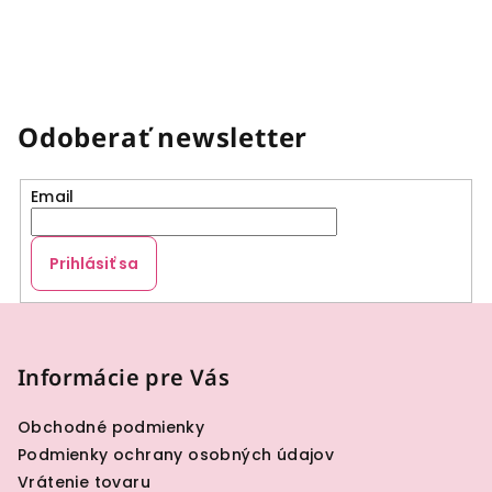
Odoberať newsletter
Email
Prihlásiť sa
Z
á
p
Informácie pre Vás
ä
Obchodné podmienky
t
Podmienky ochrany osobných údajov
i
Vrátenie tovaru