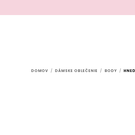
Prejsť
na
obsah
DOMOV
/
DÁMSKE OBLEČENIE
/
BODY
/
HNED