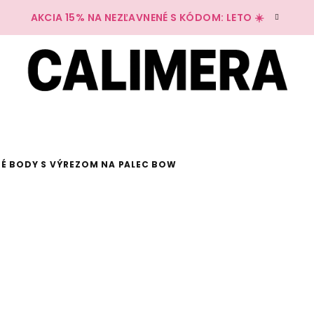
AKCIA 15% NA NEZĽAVNENÉ S KÓDOM: LETO ☀️
É BODY S VÝREZOM NA PALEC BOW