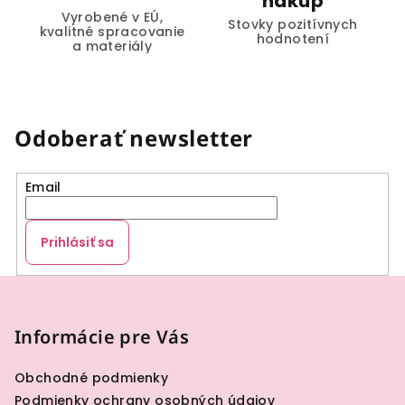
nákup
Vyrobené v EÚ,
Stovky pozitívnych
kvalitné spracovanie
hodnotení
a materiály
Odoberať newsletter
Email
Prihlásiť sa
Z
á
p
Informácie pre Vás
ä
Obchodné podmienky
t
Podmienky ochrany osobných údajov