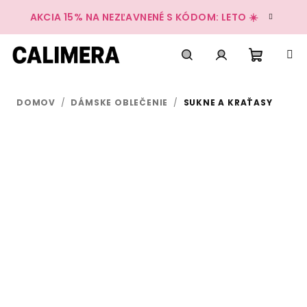
Prejsť
AKCIA 15% NA NEZĽAVNENÉ S KÓDOM: LETO ☀️
na
obsah
Nákup
Hľadať
Prihlásenie
DOMOV
/
DÁMSKE OBLEČENIE
/
SUKNE A KRAŤASY
košík