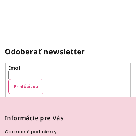
Odoberať newsletter
Email
Prihlásiť sa
Z
á
p
Informácie pre Vás
ä
Obchodné podmienky
t