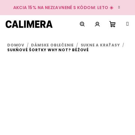
Prejsť
AKCIA 15% NA NEZĽAVNENÉ S KÓDOM: LETO ☀️
na
obsah
Nákup
Hľadať
Prihlásenie
DOMOV
/
DÁMSKE OBLEČENIE
/
SUKNE A KRAŤASY
/
košík
SUKŇOVÉ ŠORTKY WHY NOT? BÉŽOVÉ