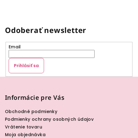
Odoberať newsletter
Email
Prihlásiť sa
Z
á
p
Informácie pre Vás
ä
Obchodné podmienky
t
Podmienky ochrany osobných údajov
i
Vrátenie tovaru
e
Moja objednávka