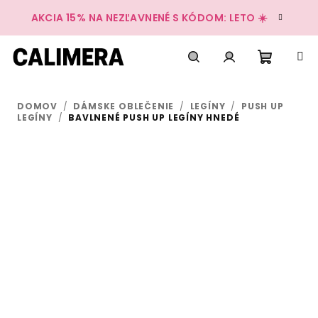
Prejsť
AKCIA 15% NA NEZĽAVNENÉ S KÓDOM: LETO ☀️
na
obsah
Nákup
Hľadať
Prihlásenie
DOMOV
/
DÁMSKE OBLEČENIE
/
LEGÍNY
/
PUSH UP
košík
LEGÍNY
/
BAVLNENÉ PUSH UP LEGÍNY HNEDÉ