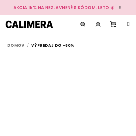
Prejsť
AKCIA 15% NA NEZĽAVNENÉ S KÓDOM: LETO ☀️
na
obsah
Nákup
Hľadať
Prihlásenie
DOMOV
/
VÝPREDAJ DO -60%
košík