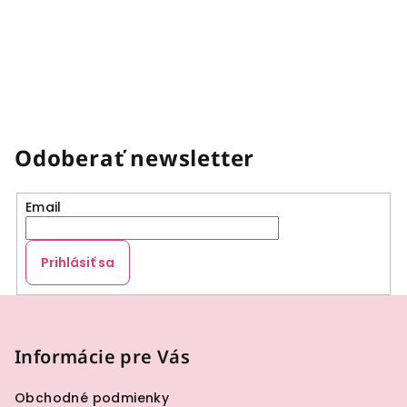
Odoberať newsletter
Email
Prihlásiť sa
Z
á
p
Informácie pre Vás
ä
Obchodné podmienky