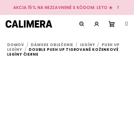
Prejsť
AKCIA 15% NA NEZĽAVNENÉ S KÓDOM: LETO ☀️
na
obsah
Nákup
Hľadať
Prihlásenie
DOMOV
/
DÁMSKE OBLEČENIE
/
LEGÍNY
/
PUSH UP
košík
LEGÍNY
/
DOUBLE PUSH UP TIGROVANÉ KOŽENKOVÉ
LEGÍNY ČIERNE