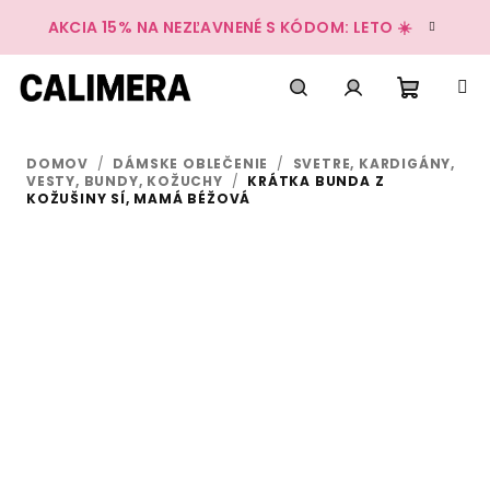
Prejsť
AKCIA 15% NA NEZĽAVNENÉ S KÓDOM: LETO ☀️
na
obsah
Nákup
Hľadať
Prihlásenie
DOMOV
/
DÁMSKE OBLEČENIE
/
SVETRE, KARDIGÁNY,
košík
VESTY, BUNDY, KOŽUCHY
/
KRÁTKA BUNDA Z
KOŽUŠINY SÍ, MAMÁ BÉŽOVÁ