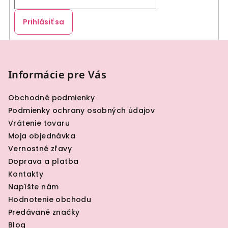
Prihlásiť sa
Z
á
p
Informácie pre Vás
ä
Obchodné podmienky
t
Podmienky ochrany osobných údajov
i
Vrátenie tovaru
e
Moja objednávka
Vernostné zľavy
Doprava a platba
Kontakty
Napíšte nám
Hodnotenie obchodu
Predávané značky
Blog