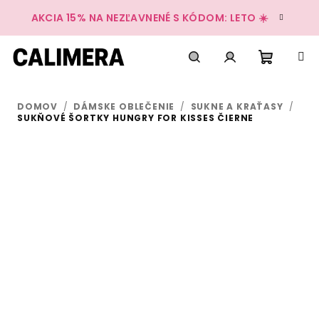
Prejsť
AKCIA 15% NA NEZĽAVNENÉ S KÓDOM: LETO ☀️
na
obsah
Nákup
Hľadať
Prihlásenie
DOMOV
/
DÁMSKE OBLEČENIE
/
SUKNE A KRAŤASY
/
košík
SUKŇOVÉ ŠORTKY HUNGRY FOR KISSES ČIERNE