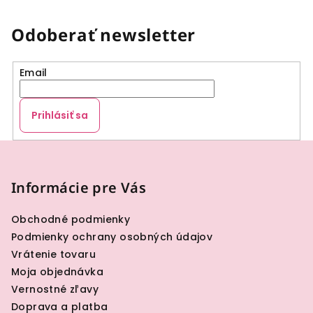
Odoberať newsletter
Email
Prihlásiť sa
Z
á
p
Informácie pre Vás
ä
Obchodné podmienky
t
Podmienky ochrany osobných údajov
i
Vrátenie tovaru
e
Moja objednávka
Vernostné zľavy
Doprava a platba