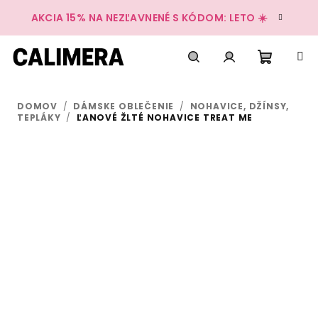
Prejsť
AKCIA 15% NA NEZĽAVNENÉ S KÓDOM: LETO ☀️
na
obsah
Nákup
Hľadať
Prihlásenie
DOMOV
/
DÁMSKE OBLEČENIE
/
NOHAVICE, DŽÍNSY,
košík
TEPLÁKY
/
ĽANOVÉ ŽLTÉ NOHAVICE TREAT ME