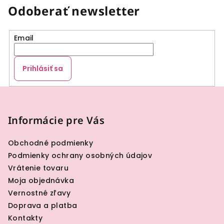
Odoberať newsletter
Email
Prihlásiť sa
Z
á
p
Informácie pre Vás
ä
Obchodné podmienky
t
Podmienky ochrany osobných údajov
i
Vrátenie tovaru
e
Moja objednávka
Vernostné zľavy
Doprava a platba
Kontakty