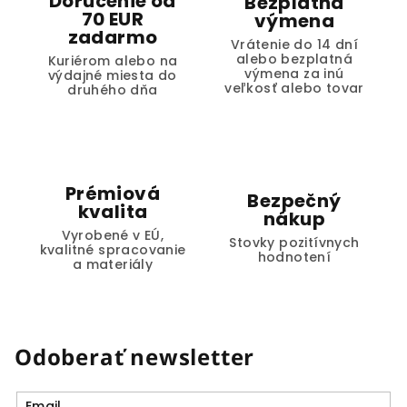
Doručenie od
Bezplatná
70 EUR
výmena
zadarmo
Vrátenie do 14 dní
alebo bezplatná
Kuriérom alebo na
výmena za inú
výdajné miesta do
veľkosť alebo tovar
druhého dňa
Prémiová
Bezpečný
kvalita
nákup
Vyrobené v EÚ,
Stovky pozitívnych
kvalitné spracovanie
hodnotení
a materiály
Odoberať newsletter
Email