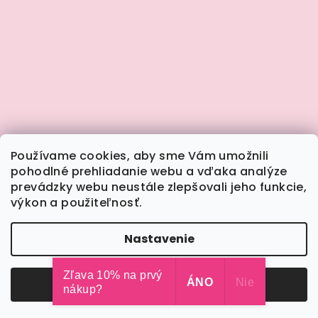
Používame cookies, aby sme Vám umožnili
pohodlné prehliadanie webu a vďaka analýze
prevádzky webu neustále zlepšovali jeho funkcie,
výkon a použiteľnosť.
Sledovať na Instagrame
Nastavenie
Copyright 2026
Calimera.sk
. Všetky práva
vyhradené.
Upraviť nastavenie cookies
Zľava 10% na prvý
Odmietnuť
ÁNO
Súhlasím
Nie
nákup?
Vytvoril Shoptet