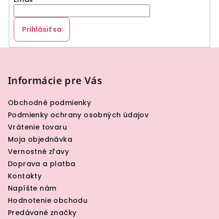
Prihlásiť sa
Z
á
p
Informácie pre Vás
ä
Obchodné podmienky
t
Podmienky ochrany osobných údajov
i
Vrátenie tovaru
e
Moja objednávka
Vernostné zľavy
Doprava a platba
Kontakty
Napíšte nám
Hodnotenie obchodu
Predávané značky