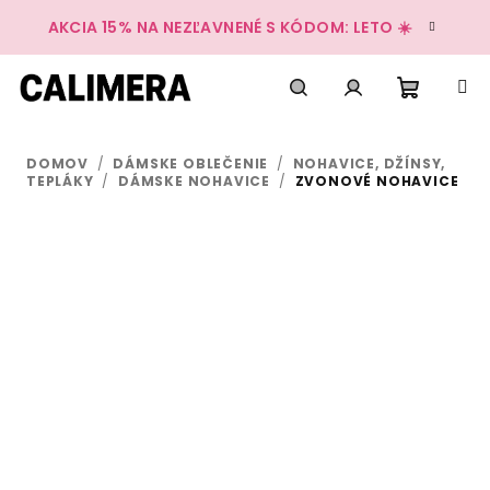
Prejsť
AKCIA 15% NA NEZĽAVNENÉ S KÓDOM: LETO ☀️
na
obsah
Nákup
Hľadať
Prihlásenie
DOMOV
/
DÁMSKE OBLEČENIE
/
NOHAVICE, DŽÍNSY,
košík
TEPLÁKY
/
DÁMSKE NOHAVICE
/
ZVONOVÉ NOHAVICE