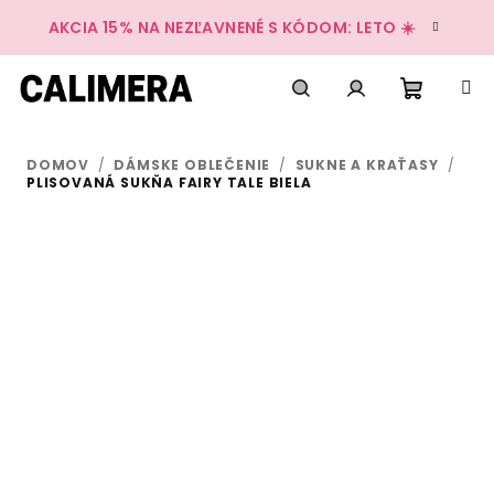
Prejsť
AKCIA 15% NA NEZĽAVNENÉ S KÓDOM: LETO ☀️
na
obsah
Nákup
Hľadať
Prihlásenie
DOMOV
/
DÁMSKE OBLEČENIE
/
SUKNE A KRAŤASY
/
košík
PLISOVANÁ SUKŇA FAIRY TALE BIELA