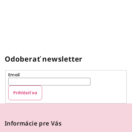
Odoberať newsletter
Email
Prihlásiť sa
Z
á
p
Informácie pre Vás
ä