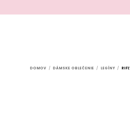
Prejsť
na
obsah
DOMOV
/
DÁMSKE OBLEČENIE
/
LEGÍNY
/
RIF